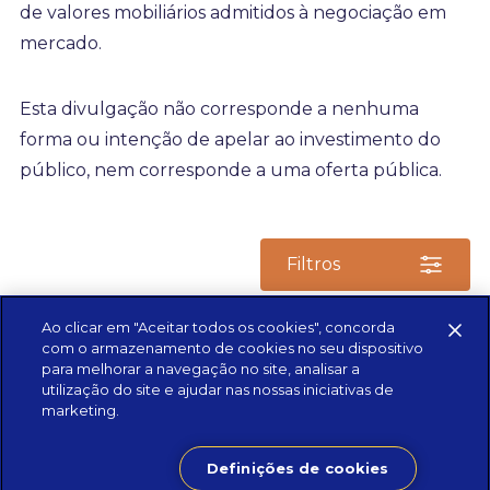
de valores mobiliários admitidos à negociação em
mercado.
Esta divulgação não corresponde a nenhuma
forma ou intenção de apelar ao investimento do
público, nem corresponde a uma oferta pública.
Filtros
Ao clicar em "Aceitar todos os cookies", concorda
Data
Entidade
Titulo
Tipo
Download
com o armazenamento de cookies no seu dispositivo
para melhorar a navegação no site, analisar a
utilização do site e ajudar nas nossas iniciativas de
marketing.
Definições de cookies