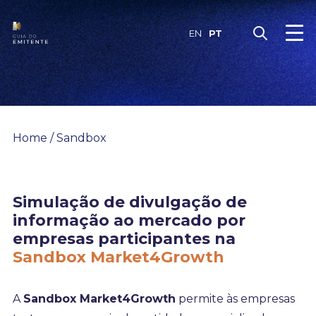
Skip
to
PT
EN
content
Home
/
Sandbox
Simulação de divulgação de
informação ao mercado por
empresas participantes na
Sandbox Market4Growth
A
Sandbox Market4Growth
permite às empresas