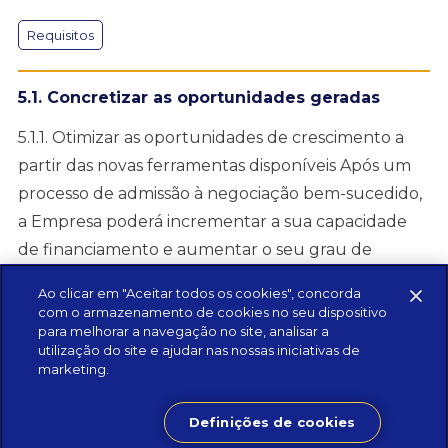
Requisitos
5.1. Concretizar as oportunidades geradas
5.1.1. Otimizar as oportunidades de crescimento a
partir das novas ferramentas disponíveis Após um
processo de admissão à negociação bem-sucedido,
a Empresa poderá incrementar a sua capacidade
de financiamento e aumentar o seu grau de
notoriedade, através do mercado de capitais. Além
Ao clicar em "Aceitar todos os cookies", concorda
disso, surgirão novas ferramentas e canais de
com o armazenamento de cookies no seu dispositivo
para melhorar a navegação no site, analisar a
comunicação, permitindo mais facilmente construir
utilização do site e ajudar nas nossas iniciativas de
a […]
marketing.
Definições de cookies