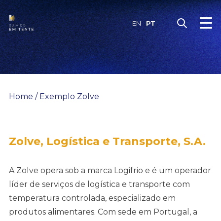
Skip
to
PT
EN
content
Home
/
Exemplo Zolve
Zolve, Logística e Transporte, S.A.
A Zolve opera sob a marca Logifrio e é um operador
líder de serviços de logística e transporte com
temperatura controlada, especializado em
produtos alimentares. Com sede em Portugal, a