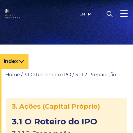
Skip
to
PT
EN
content
index
Home
/
3.1 O Roteiro do IPO
/
3.1.1.2 Preparação
3. Ações (Capital Próprio)
3.1 O Roteiro do IPO