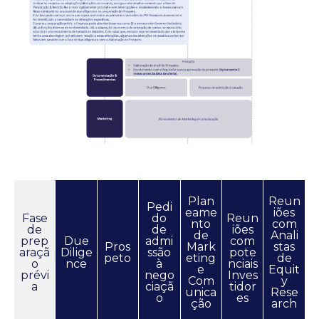
Plan
Reun
Pedi
eame
iões
Fase
do
Reun
nto
com
de
de
iões
de
Anali
prep
Due
admi
com
Pros
Mark
stas
araçã
Dilige
ssão
pote
peto
eting
de
o
nce
à
nciais
e
Equit
prévi
nego
Inves
Com
y
a
ciaçã
tidor
unica
Rese
o
es
ção
arch