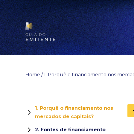
Skip
to
content
Home
/
1. Porquê o financiamento nos mercad
1. Porquê o financiamento nos
mercados de capitais?
1.1. O papel e funções dos mercados
2. Fontes de financiamento