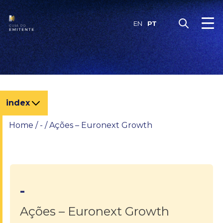
Skip
to
PT
EN
content
index
Home
/
-
/
Ações – Euronext Growth
-
Ações – Euronext Growth