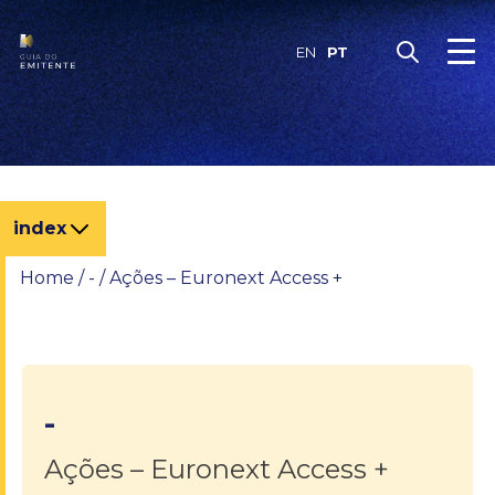
Skip
to
PT
EN
content
index
Home
/
-
/
Ações – Euronext Access +
-
Ações – Euronext Access +